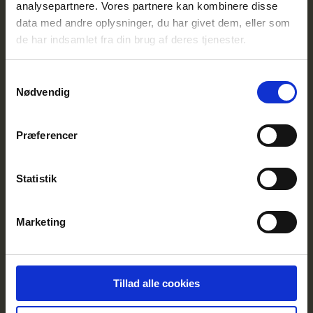
analysepartnere. Vores partnere kan kombinere disse
data med andre oplysninger, du har givet dem, eller som
de har indsamlet fra din brug af deres tjenester.
Samtykkevalg
Nødvendig
Præferencer
Cykelglad SFO
Gratis cykellege skræddersyet til SFO'er og fritidstilbud.
Statistik
Marketing
Tillad alle cookies