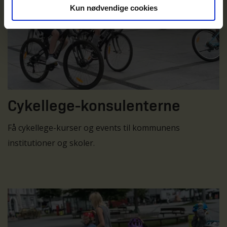
Kun nødvendige cookies
Cykellege-konsulenterne
Få cykellege-kurser og events til kommunens
institutioner og skoler.