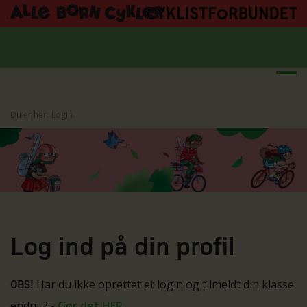
Du er her:
Login
Log ind på din profil
Har du ikke oprettet et login og tilmeldt din klasse
OBS!
endnu? -
Gør det HER
.