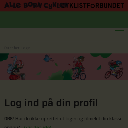
Du er her:
Login
Log ind på din profil
Har du ikke oprettet et login og tilmeldt din klasse
OBS!
endnu? -
Gør det HER
.