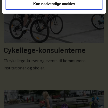
Kun nødvendige cookies
Cykellege-konsulenterne
Få cykellege-kurser og events til kommunens
institutioner og skoler.