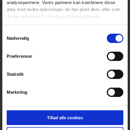
analysepartnere. Vores partnere kan kombinere disse
data med andre oplysninger, du har givet dem, eller som
de har indsamlet fra din brug af deres tjenester.
Samtykkevalg
Nødvendig
Præferencer
Cykelglad SFO
Gratis cykellege skræddersyet til SFO'er og fritidstilbud.
Statistik
Marketing
Tillad alle cookies