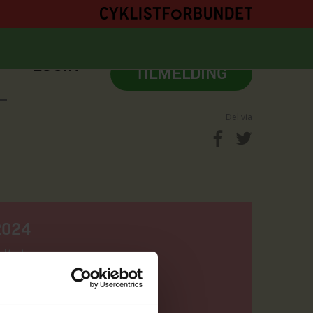
M
LOGIN
TILMELDING
Del via
2024
ultater