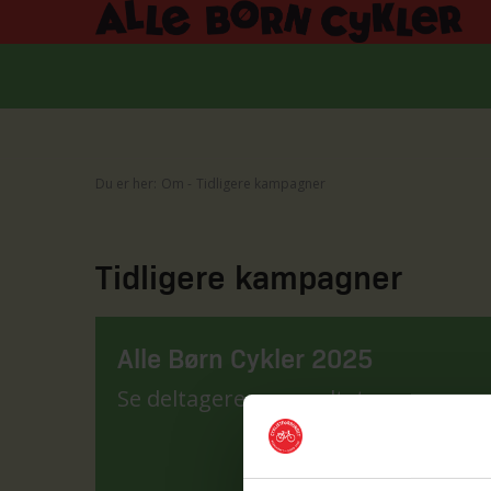
Du er her:
Om
Tidligere kampagner
Tidligere kampagner
Alle Børn Cykler 2025
Se deltagere og resultater