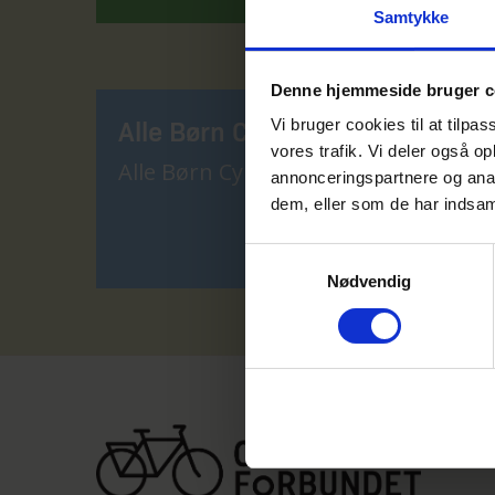
Samtykke
Denne hjemmeside bruger c
Vi bruger cookies til at tilpas
Alle Børn Cykler 2023
vores trafik. Vi deler også o
Alle Børn Cykler 2023
annonceringspartnere og anal
dem, eller som de har indsaml
Samtykkevalg
Nødvendig