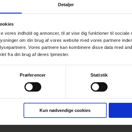
Detaljer
ookies
se vores indhold og annoncer, til at vise dig funktioner til sociale
Alle Børn Cykler 2022
plysninger om din brug af vores website med vores partnere inden
Se deltagere og resultater
ysepartnere. Vores partnere kan kombinere disse data med andr
et fra din brug af deres tjenester.
Præferencer
Statistik
Kun nødvendige cookies