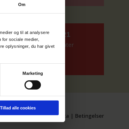
Om
 medier og til at analysere
Alle Børn Cykler 2021
 for sociale medier,
Se deltagere og resultater
e oplysninger, du har givet
Marketing
Tillad alle cookies
Kontakt
|
Persondata
|
Betingelser