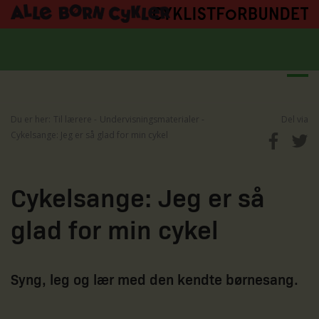
Du er her:
Til lærere
Undervisningsmaterialer
Del via
Cykelsange: Jeg er så glad for min cykel
Cykelsange: Jeg er så
glad for min cykel
Syng, leg og lær med den kendte børnesang.