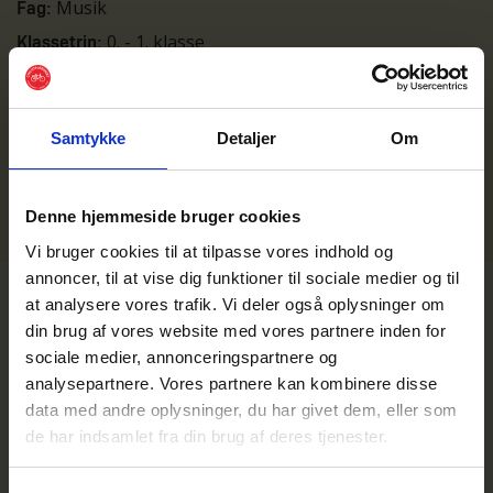
Musik
Fag:
0. - 1. klasse
Klassetrin:
1 x 45 minutter
Lektioner:
Samtykke
Detaljer
Om
Hent:
ELEVOPGAVE
Denne hjemmeside bruger cookies
LÆRERVEJLEDNING
Vi bruger cookies til at tilpasse vores indhold og
annoncer, til at vise dig funktioner til sociale medier og til
at analysere vores trafik. Vi deler også oplysninger om
din brug af vores website med vores partnere inden for
sociale medier, annonceringspartnere og
analysepartnere. Vores partnere kan kombinere disse
Til lærere
data med andre oplysninger, du har givet dem, eller som
de har indsamlet fra din brug af deres tjenester.
Undervisnings-materialer