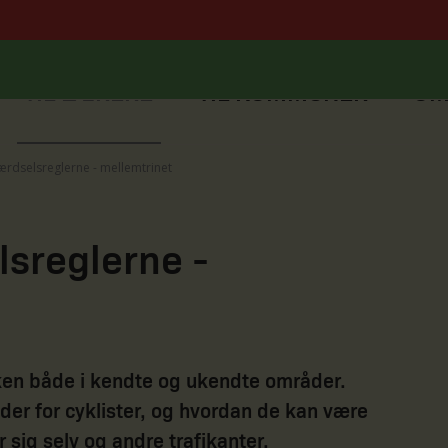
TIL LÆRERE
TIL KOMMUNER
O
rdselsreglerne - mellemtrinet
sreglerne -
ikken både i kendte og ukendte områder.
lder for cyklister, og hvordan de kan være
r sig selv og andre trafikanter.