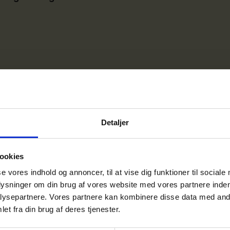
til "Zoom ind på færdselsreglerne" er ens.
Detaljer
ookies
se vores indhold og annoncer, til at vise dig funktioner til sociale
plysninger om din brug af vores website med vores partnere inden
ysepartnere. Vores partnere kan kombinere disse data med andr
et fra din brug af deres tjenester.