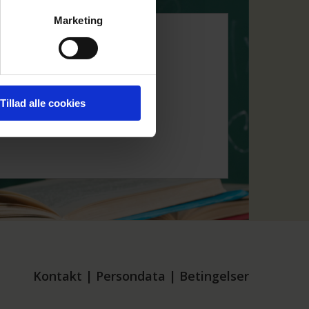
Marketing
Tillad alle cookies
Kontakt
|
Persondata
|
Betingelser