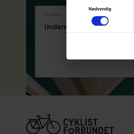
Samtykkevalg
Nødvendig
Til lærere
Undervisnings-materialer