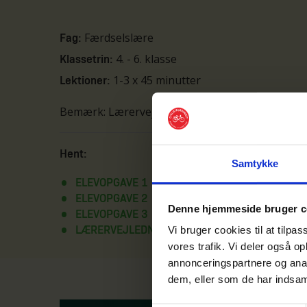
Færdselslære
Fag:
4. - 6. klasse
Klassetrin:
1-3 x 45 minutter
Lektioner:
Bemærk: Lærervejledningen til alle tre opgaver 
Hent:
Samtykke
ELEVOPGAVE 1
ELEVOPGAVE 2
Denne hjemmeside bruger c
ELEVOPGAVE 3
Vi bruger cookies til at tilpas
LÆRERVEJLEDNING
vores trafik. Vi deler også o
annonceringspartnere og anal
dem, eller som de har indsaml