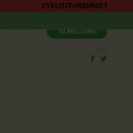
M
LOGIN
TILMELDING
Del via